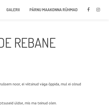
GALERII
PÄRNU MAAKONNA RÜHMAD
DE REBANE
lisem noor, ei viitsinud väga õppida, mul ei olnud
otsuseid üldse, mis ma teinud olen.