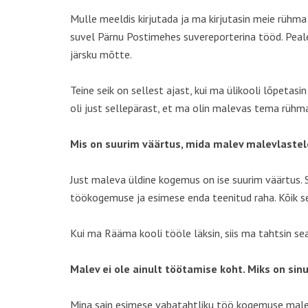
Mulle meeldis kirjutada ja ma kirjutasin meie rühma
suvel Pärnu Postimehes suvereporterina tööd. Peale
järsku mõtte.
Teine seik on sellest ajast, kui ma ülikooli lõpeta
oli just sellepärast, et ma olin malevas tema rühma
Mis on suurim väärtus, mida malev malevlastel
Just maleva üldine kogemus on ise suurim väärtus. S
töökogemuse ja esimese enda teenitud raha. Kõik 
Kui ma Rääma kooli tööle läksin, siis ma tahtsin s
Malev ei ole ainult töötamise koht. Miks on si
Mina sain esimese vabatahtliku töö kogemuse maleva