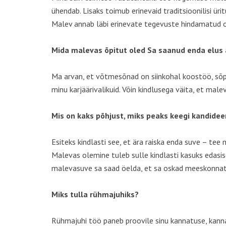
ühendab. Lisaks toimub erinevaid traditsioonilisi ü
Malev annab läbi erinevate tegevuste hindamatud os
Mida malevas õpitut oled Sa saanud enda elus
Ma arvan, et võtmesõnad on siinkohal koostöö, sõpr
minu karjäärivalikuid. Võin kindlusega väita, et mal
Mis on kaks põhjust, miks peaks keegi kandide
Esiteks kindlasti see, et ära raiska enda suve – t
Malevas olemine tuleb sulle kindlasti kasuks edasi
malevasuve sa saad öelda, et sa oskad meeskonnatöö
Miks tulla rühmajuhiks?
Rühmajuhi töö paneb proovile sinu kannatuse, kann