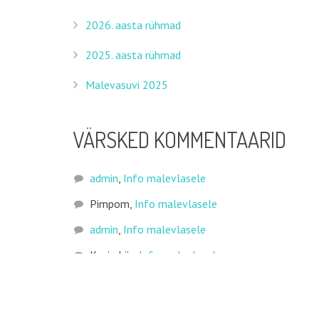
2026. aasta rühmad
2025. aasta rühmad
Malevasuvi 2025
VÄRSKED KOMMENTAARID
admin
,
Info malevlasele
Pimpom
,
Info malevlasele
© 2016 All rights reserved. Corsa Theme by
admin
,
Info malevlasele
UpSolution
Kevin Liiv
,
Info malevlasele
ARHIIV