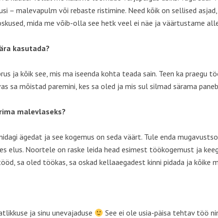
ritusi – malevapulm või rebaste ristimine. Need kõik on sellised as
kused, mida me võib-olla see hetk veel ei näe ja väärtustame alle
 ära kasutada?
us ja kõik see, mis ma iseenda kohta teada sain. Teen ka praegu t
evas sa mõistad paremini, kes sa oled ja mis sul silmad särama pane
erima malevlaseks?
ee midagi ägedat ja see kogemus on seda väärt. Tule enda mugavusts
ses elus. Noortele on raske leida head esimest töökogemust ja keegi
d, sa oled töökas, sa oskad kellaaegadest kinni pidada ja kõike m
atlikkuse ja sinu unevajaduse
See ei ole usia-päisa tehtav töö ni