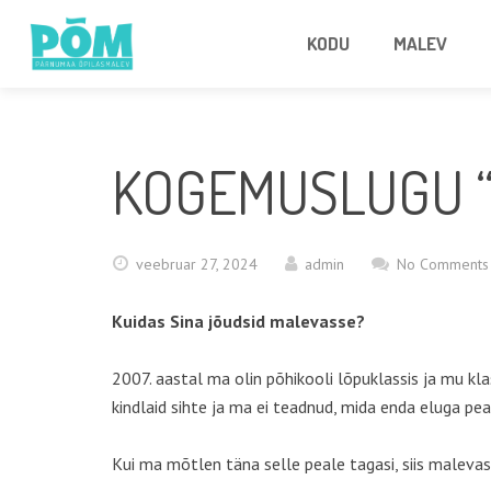
KODU
MALEV
KOGEMUSLUGU “
veebruar 27, 2024
admin
No Comments
Kuidas Sina jõudsid malevasse?
2007. aastal ma olin põhikooli lõpuklassis ja mu kl
kindlaid sihte ja ma ei teadnud, mida enda eluga pea
Kui ma mõtlen täna selle peale tagasi, siis maleva