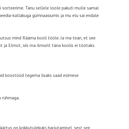
i sorteerime. Tänu sellele loole pakuti mulle samal
meedia-kallakuga gümnaasiumis ja mu elu sai endale
 kutsus mind Rääma kooli tööle. Ja ma tean, et see
 ja Elmot, siis ma ilmselt täna koolis ei töötaks.
 õpid koostööd tegema lisaks saad esimese
da rühmaga.
äärtus on kokkutulekuks harjutamisel, sest see