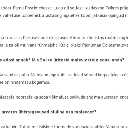
 tööst Pärnu Postimehesse. Lugu oli sellest, kuidas me Paikres prüg
 vahetuse lõppemist alustasingi ajalehes tööd, jätkasin õpinguid 
sin ja töötasin Paikuse noortekeskuses. Elmo Joa helistas mulle ning
s ja ta oli mu vana rühmajuht. Kui ei oleks Pärnumaa Õpilasmalevat
e edasi annab?
Mis Sa ise üritasid malevlastele edasi anda?
a saad nii palju. Malev on äge koht, sa leiad sõbrad kogu eluks ja
see on hindamatu kogemus.
ealsetele noortele ka seda võimalust pakkuda ehk ma alustasin en
nu arvates ühistegevused oluline osa malevast?
 kaudu. Tollal me käisime loomade varjupaigas abiks. Väga suur v