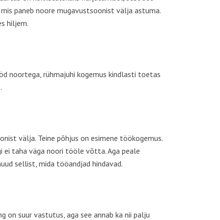
jad, mis paneb noore mugavustsoonist välja astuma.
s hiljem.
ööd noortega, rühmajuhi kogemus kindlasti toetas
b.
oonist välja. Teine põhjus on esimene töökogemus.
 ei taha väga noori tööle võtta. Aga peale
uud sellist, mida tööandjad hindavad.
ng on suur vastutus, aga see annab ka nii palju