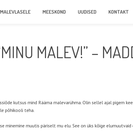
MALEVLASELE
MEESKOND
UUDISED
KONTAKT
MINU MALEV!” – MAD
assiõde kutsus mind Rääma malevarühma. Olin sellel ajal pigem keeru
le põhikooli teha.
sse minemine muutis päriselt mu elu. See on üks kõige elumuutvaid 