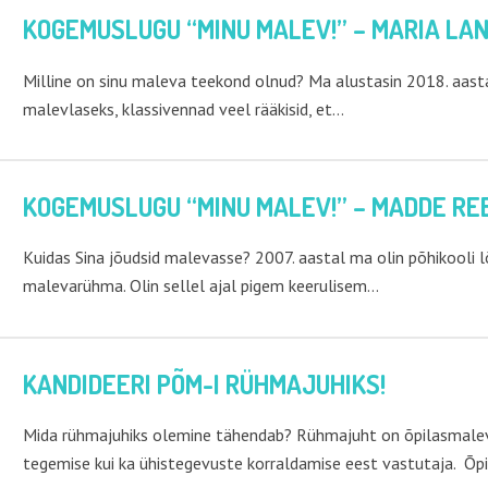
KOGEMUSLUGU “MINU MALEV!” – MARIA LA
Milline on sinu maleva teekond olnud? Ma alustasin 2018. aastal
malevlaseks, klassivennad veel rääkisid, et…
KOGEMUSLUGU “MINU MALEV!” – MADDE RE
Kuidas Sina jõudsid malevasse? 2007. aastal ma olin põhikooli 
malevarühma. Olin sellel ajal pigem keerulisem…
KANDIDEERI PÕM-I RÜHMAJUHIKS!
Mida rühmajuhiks olemine tähendab? Rühmajuht on õpilasmaleva
tegemise kui ka ühistegevuste korraldamise eest vastutaja. Õ