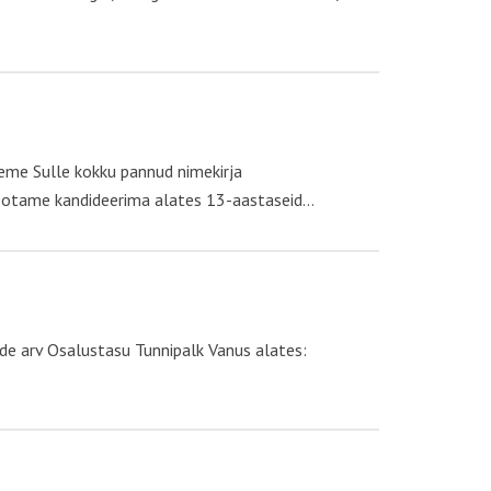
leme Sulle kokku pannud nimekirja
 Ootame kandideerima alates 13-aastaseid…
e arv Osalustasu Tunnipalk Vanus alates: