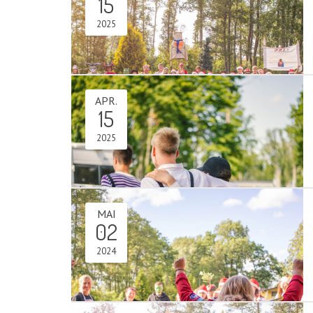
15
2025
APR.
15
2025
MAI
02
2024