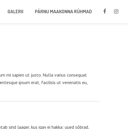
GALERII
PÄRNU MAAKONNA RÜHMAD
dum mi sapien ut justo. Nulla varius consequat
entesque ipsum erat, facilisis ut venenatis eu,
ab sind laager, kus igav ei hakka: uued sõbrad,