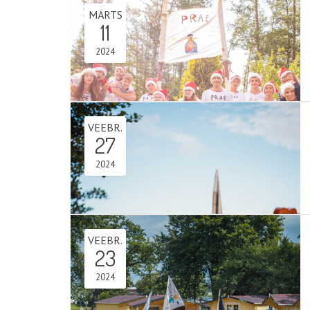
MÄRTS
11
2024
VEEBR.
27
2024
VEEBR.
23
2024