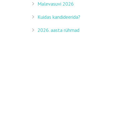
Malevasuvi 2026
Kuidas kandideerida?
© 2016 All rights reserved. Corsa Theme by
UpSolution
2026. aasta rühmad
2025. aasta rühmad
Malevasuvi 2025
VÄRSKED KOMMENTAARID
admin
,
Info malevlasele
Pimpom
,
Info malevlasele
admin
,
Info malevlasele
Kevin Liiv
,
Info malevlasele