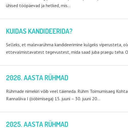
ühised tööpäevad ja hetked, mis…
KUIDAS KANDIDEERIDA?
Selleks, et malevarühma kandideerimine kulgeks viperusteta, o
ettevalmistavatest tegevustest, mida saad juba praegu teha.
2026. AASTA RÜHMAD
Rühmade nimekiri võib veel täieneda. Rühm Toimumisaeg Kohtad
Rannaliiva I (ööbimisega) 15. juuni – 30. juuni 20…
2025. AASTA RÜHMAD