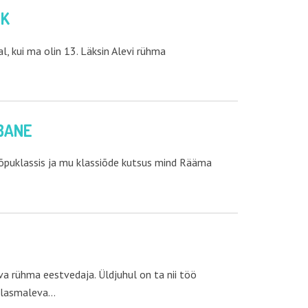
NK
, kui ma olin 13. Läksin Alevi rühma
BANE
lõpuklassis ja mu klassiõde kutsus mind Rääma
 rühma eestvedaja. Üldjuhul on ta nii töö
pilasmaleva…