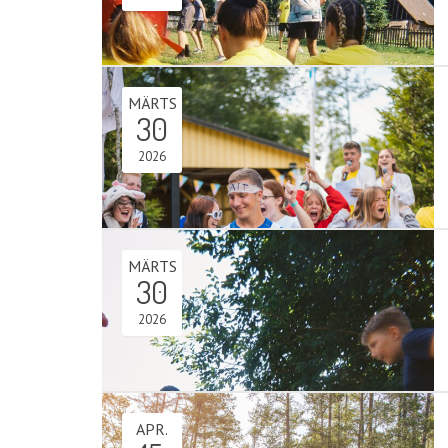
MÄRTS
30
2026
MÄRTS
30
2026
APR.