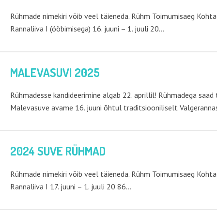
Rühmade nimekiri võib veel täieneda. Rühm Toimumisaeg Kohtad
Rannaliiva I (ööbimisega) 16. juuni – 1. juuli 20…
MALEVASUVI 2025
Rühmadesse kandideerimine algab 22. aprillil! Rühmadega saad t
Malevasuve avame 16. juuni õhtul traditsiooniliselt Valgerann
2024 SUVE RÜHMAD
Rühmade nimekiri võib veel täieneda. Rühm Toimumisaeg Kohtad
Rannaliiva I 17. juuni – 1. juuli 20 86…