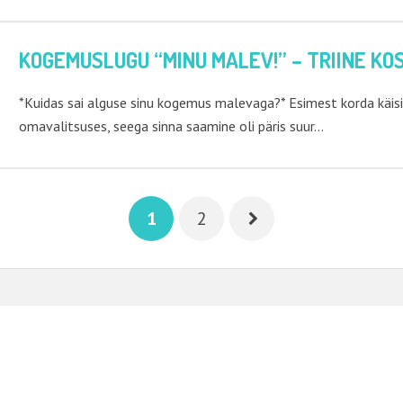
KOGEMUSLUGU “MINU MALEV!” – TRIINE KO
*Kuidas sai alguse sinu kogemus malevaga?* Esimest korda käisi
omavalitsuses, seega sinna saamine oli päris suur…
1
2