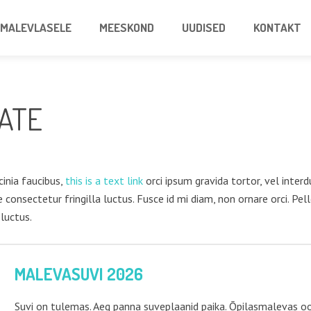
MALEVLASELE
MEESKOND
UUDISED
KONTAKT
ATE
cinia faucibus,
this is a text link
orci ipsum gravida tortor, vel inter
consectetur fringilla luctus. Fusce id mi diam, non ornare orci. Pell
 luctus.
MALEVASUVI 2026
Suvi on tulemas. Aeg panna suveplaanid paika. Õpilasmalevas oot