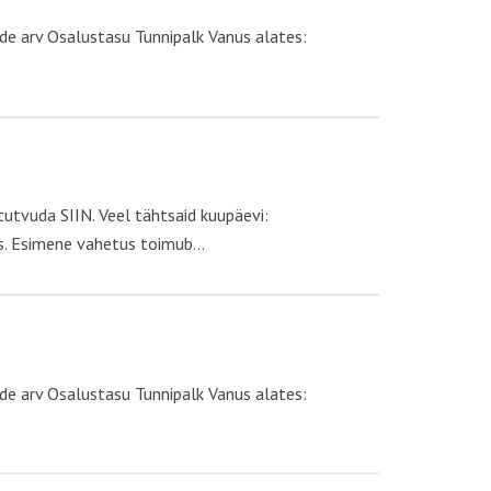
e arv Osalustasu Tunnipalk Vanus alates:
utvuda SIIN. Veel tähtsaid kuupäevi:
as. Esimene vahetus toimub…
e arv Osalustasu Tunnipalk Vanus alates: